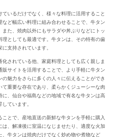
けているだけでなく、様々な料理に活用すること
理など幅広い料理に組み合わせることで、牛タン
。また、焼肉以外にもサラダや丼ぶりなどにトッ
料理としても最適です。牛タンは、その特有の歯
家に支持されています。
番化されている他、家庭料理としても広く親しま
通販サイトを活用することで、より手軽に牛タン
ンの魅力をさらに多くの人々に伝えることができ
いて重要な存在であり、柔らかくジューシーな肉
特に、仙台や福島などの地域で有名な牛タンは高
昇しています。
ることで、産地直送の新鮮な牛タンを手軽に購入
には、解凍後に室温になじませたり、適度な火加
た、牛タンは焼肉だけでなく炒め物や煮物など