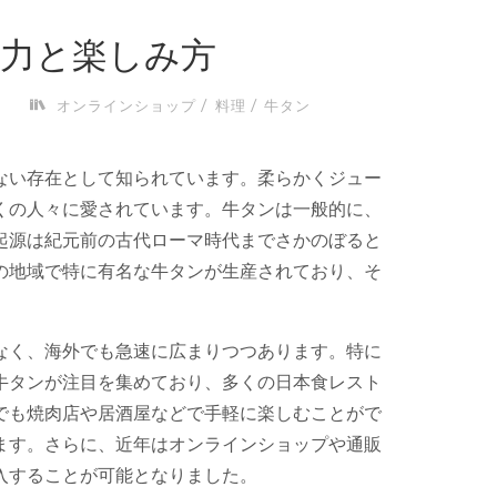
力と楽しみ方
/
/
日
オンラインショップ
料理
牛タン
ない存在として知られています。
柔らかくジュー
くの人々に愛されています。牛タンは一般的に、
起源は紀元前の古代ローマ時代までさかのぼると
の地域で特に有名な牛タンが生産されており、そ
。
なく、海外でも急速に広まりつつあります。特に
牛タンが注目を集めており、多くの日本食レスト
でも焼肉店や居酒屋などで手軽に楽しむことがで
ます。さらに、近年はオンラインショップや通販
入することが可能となりました。