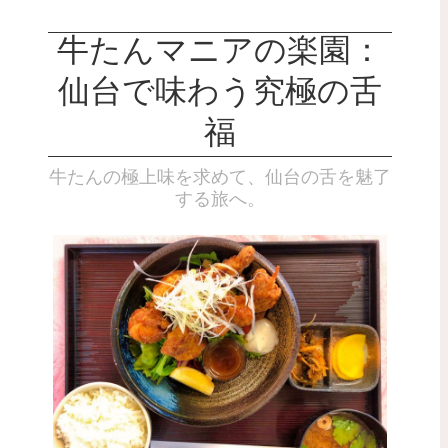
牛たんマニアの楽園：
仙台で味わう究極の舌
福
牛たんの極上味を求めて、仙台の舌を魅了
する旅へ。