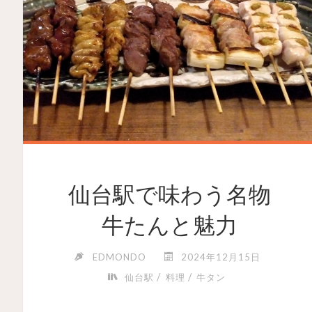
仙台駅で味わう名物
牛たんと魅力
EDMONDO
2024年12月15日
/
/
仙台駅
料理
牛タン