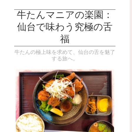
牛たんマニアの楽園：
仙台で味わう究極の舌
福
牛たんの極上味を求めて、仙台の舌を魅了
する旅へ。