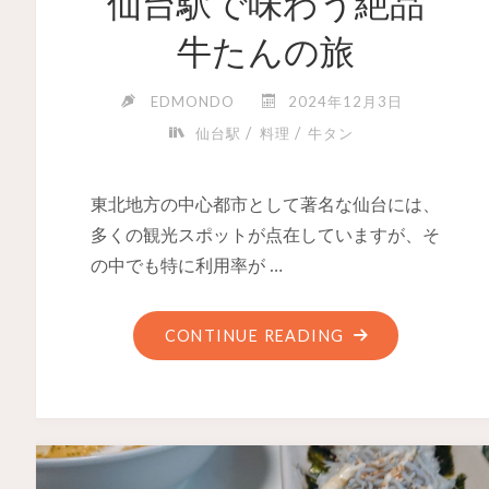
仙台駅で味わう絶品
牛たんの旅
EDMONDO
2024年12月3日
/
/
仙台駅
料理
牛タン
東北地方の中心都市として著名な仙台には、
多くの観光スポットが点在していますが、そ
の中でも特に利用率が …
CONTINUE READING