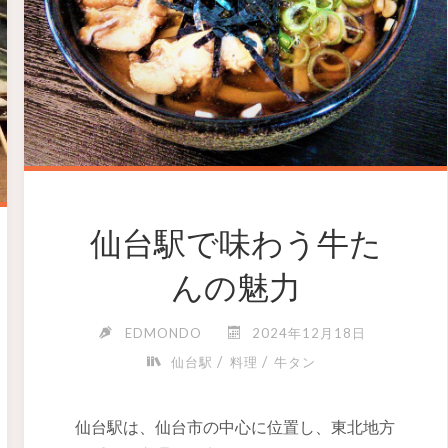
仙台駅で味わう牛た
んの魅力
EDMONDO
2024年12月18日
/
/
仙台駅
料理
牛タン
仙台駅は、仙台市の中心に位置し、東北地方