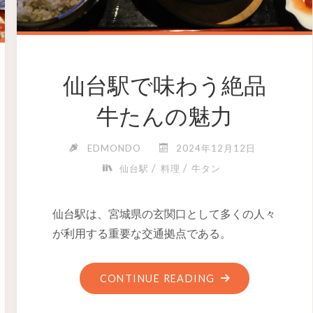
仙台駅で味わう絶品
牛たんの魅力
EDMONDO
2024年12月12日
/
/
仙台駅
料理
牛タン
仙台駅は、宮城県の玄関口として多くの人々
が利用する重要な交通拠点である。
CONTINUE READING