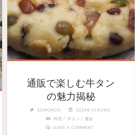
通販で楽しむ牛タン
の魅力揭秘
EDMONDO
2024年11月24日
/
/
料理
牛タン
通販
LEAVE A COMMENT