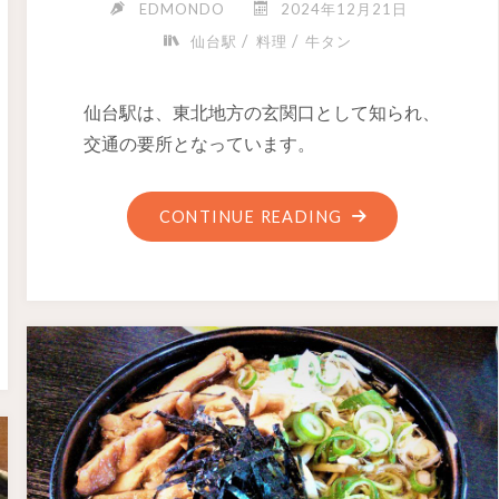
EDMONDO
2024年12月21日
/
/
仙台駅
料理
牛タン
仙台駅は、東北地方の玄関口として知られ、
交通の要所となっています。
CONTINUE READING