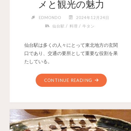
メと観光の魅力
EDMONDO
2024年12月24日
/
/
仙台駅
料理
牛タン
仙台駅は多くの人々にとって東北地方の玄関
口であり、交通の要所として重要な役割を果
たしている。
CONTINUE READING